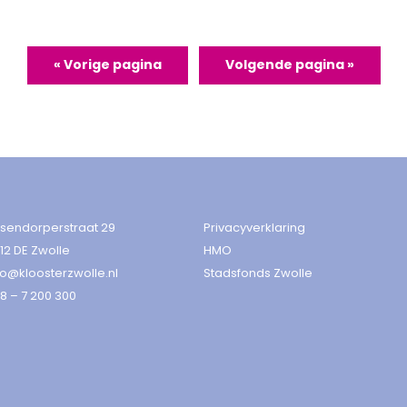
« Vorige pagina
Volgende pagina »
sendorperstraat 29
Privacyverklaring
12 DE Zwolle
HMO
fo@kloosterzwolle.nl
Stadsfonds Zwolle
8 – 7 200 300