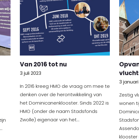
Van 2016 tot nu
Opvan
vlucht
3 juli 2023
3 januar
In 2016 kreeg HMO de vraag om mee te
denken over de herontwikkeling van
Zestig v
het Dominicanenklooster. Sinds 2022 is
wonen tij
HMO (onder de naam Stadsfonds
Dominica
Zwolle) eigenaar van het…
ijn
Stadsfon
…
Assendor
klooster