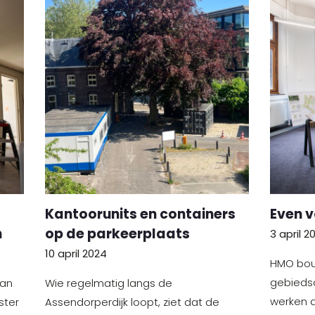
Kantoorunits en containers
Even v
n
op de parkeerplaats
3 april 2
10 april 2024
HMO bou
gebiedso
van
Wie regelmatig langs de
werken a
ster
Assendorperdijk loopt, ziet dat de