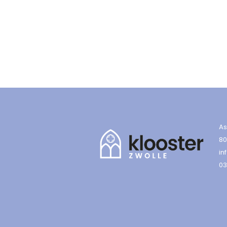
As
80
in
03