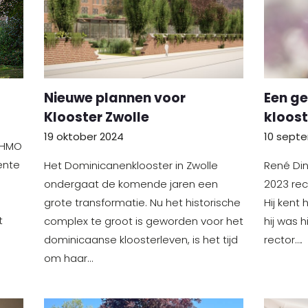
Nieuwe plannen voor
Een ge
Klooster Zwolle
kloost
19 oktober 2024
10 sept
 HMO
ente
Het Dominicanenklooster in Zwolle
René Din
ondergaat de komende jaren een
2023 rec
grote transformatie. Nu het historische
Hij kent
t
complex te groot is geworden voor het
hij was h
dominicaanse kloosterleven, is het tijd
rector….
om haar…