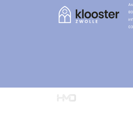
As
80
in
03