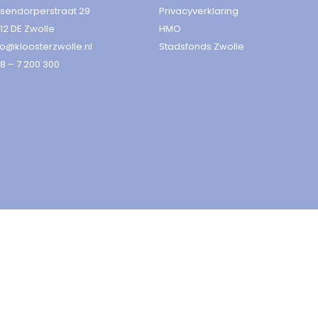
sendorperstraat 29
Privacyverklaring
12 DE Zwolle
HMO
fo@kloosterzwolle.nl
Stadsfonds Zwolle
8 – 7 200 300