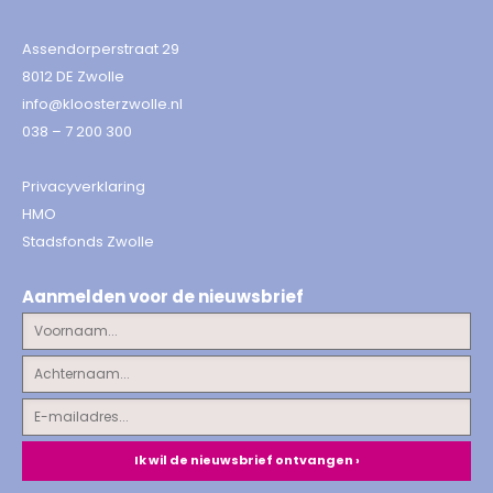
Assendorperstraat 29
8012 DE Zwolle
info@kloosterzwolle.nl
038 – 7 200 300
Privacyverklaring
HMO
Stadsfonds Zwolle
Aanmelden voor de nieuwsbrief