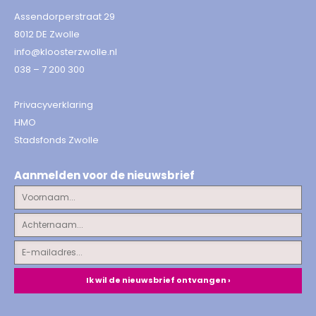
Assendorperstraat 29
8012 DE Zwolle
info@kloosterzwolle.nl
038 – 7 200 300
Privacyverklaring
HMO
Stadsfonds Zwolle
Aanmelden voor de nieuwsbrief