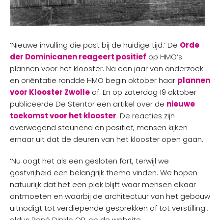
‘Nieuwe invulling die past bij de huidige tijd.’ De
Orde
der Dominicanen reageert positief
op HMO’s
plannen voor het klooster. Na een jaar van onderzoek
en oriëntatie rondde HMO begin oktober haar
plannen
voor Klooster Zwolle
af. En op zaterdag 19 oktober
publiceerde De Stentor een artikel over de
nieuwe
toekomst voor het klooster
. De reacties zijn
overwegend steunend en positief, mensen kijken
ernaar uit dat de deuren van het klooster open gaan.
‘Nu oogt het als een gesloten fort, terwijl we
gastvrijheid een belangrijk thema vinden. We hopen
natuurlijk dat het een plek blijft waar mensen elkaar
ontmoeten en waarbij de architectuur van het gebouw
uitnodigt tot verdiepende gesprekken of tot verstilling’,
aldus René Dinklo OP, op de website