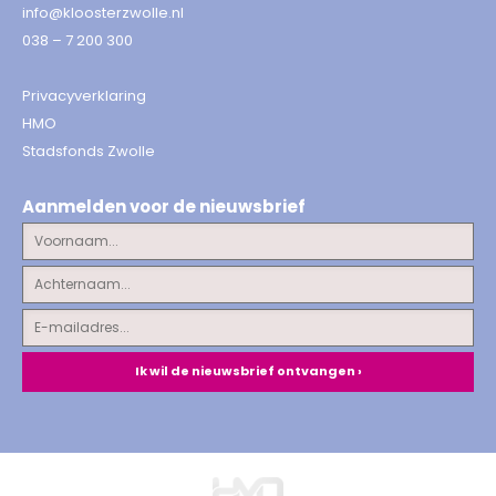
info@kloosterzwolle.nl
038 – 7 200 300
Privacyverklaring
HMO
Stadsfonds Zwolle
Aanmelden voor de nieuwsbrief